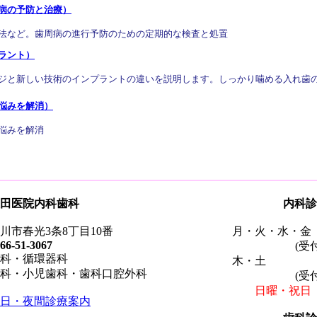
病の予防と治療）
法など。歯周病の進行予防のための定期的な検査と処置
ラント）
と新しい技術のインプラントの違いを説明します。しっかり噛める入れ歯
悩みを解消）
悩みを解消
田医院内科歯科
内科診
市春光3条8丁目10番
月・火・水・金 9:
66-51-3067
(受付時間 
科・循環器科
木・土 9:00
科・小児歯科・歯科口腔外科
(受付時間 
日曜・祝