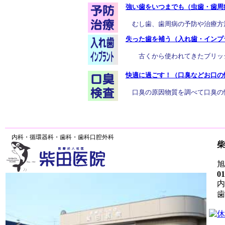
強い歯をいつまでも（虫歯・歯周
むし歯、歯周病の予防や治療方
失った歯を補う（入れ歯・インプ
古くから使われてきたブリッジ
快適に過ごす！（口臭などお口の
口臭の原因物質を調べて口臭の
内科・循環器科・歯科・歯科口腔外科
柴
旭川
01
内
歯