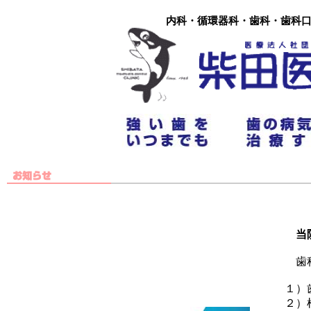
内科・循環器科・歯科・歯科口
当
歯科
１）
２）