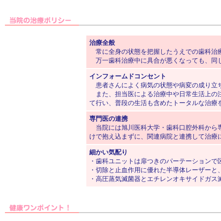
治療全般
常に全身の状態を把握したうえでの歯科治療
万一歯科治療中に具合が悪くなっても、同じ
インフォームドコンセント
患者さんによく病気の状態や病変の成り立ち
また、担当医による治療中や日常生活上の注
て行い、普段の生活も含めたトータルな治療
専門医の連携
当院には旭川医科大学・歯科口腔外科から
けで抱え込まずに、関連病院と連携して治療
細かい気配り
・歯科ユニットは扉つきのパーテーションで
・切除と止血作用に優れた半導体レーザーと
・高圧蒸気滅菌器とエチレンオキサイドガス