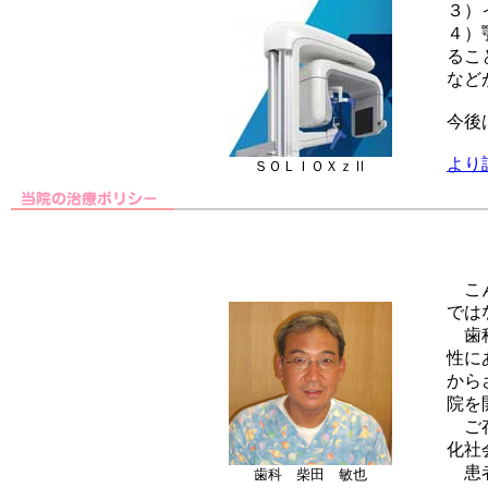
３）
４）
るこ
など
今後
より
ＳＯＬＩＯＸｚⅡ
こん
では
歯科
性に
から
院を
ご存
化社
患者
歯科 柴田 敏也