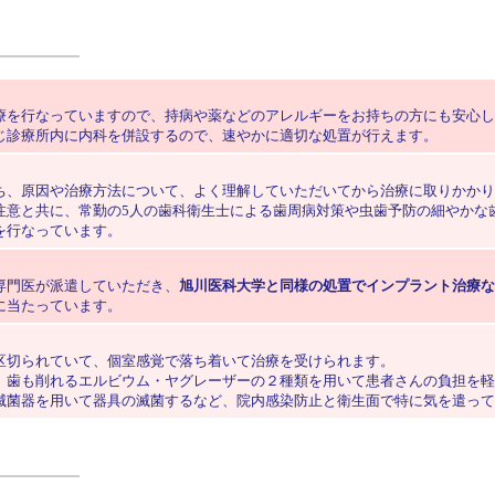
を行なっていますので、持病や薬などのアレルギーをお持ちの方にも安心し
診療所内に内科を併設するので、速やかに適切な処置が行えます。
、原因や治療方法について、よく理解していただいてから治療に取りかかり
意と共に、常勤の5人の歯科衛生士による歯周病対策や虫歯予防の細やかな
を行なっています。
専門医が派遣していただき、
旭川医科大学と同様の処置でインプラント治療な
に当たっています。
区切られていて、個室感覚で落ち着いて治療を受けられます。
、歯も削れるエルビウム・ヤグレーザーの２種類を用いて患者さんの負担を軽
滅菌器を用いて器具の滅菌するなど、院内感染防止と衛生面で特に気を遣って