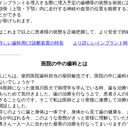
インプラントを埋入する際に埋入予定の歯槽骨の状態を術前に
顎骨（上顎・下顎）内に走行する神経や血管の位置を観察する
とができる
が挙げられます。
はこれまで以上に患者様の状態を正確把握して、より安全で的
詳しい歯科用CT診断装置の特長
より詳しいインプラント時
医院の中の歯科とは
にちは。柴田医院歯科担当の柴田敏也です。医院の中に歯科
ないでしょうか？
医師になった後旭川医大で病理学を学んでいる時、歯を治療
あらためて気付きました。歯の治療を行なう上で、患者さんの
ざることなのです。そこで私は医師とより密接に連携して治療
開設しました。
じのように歯と身体は一体です。身体から見て歯の健康を、
会が叫ばれる今、このような形態がきっと皆様に理解していた
さん一人一人に合わせた最善の治療を行なってまいりますの