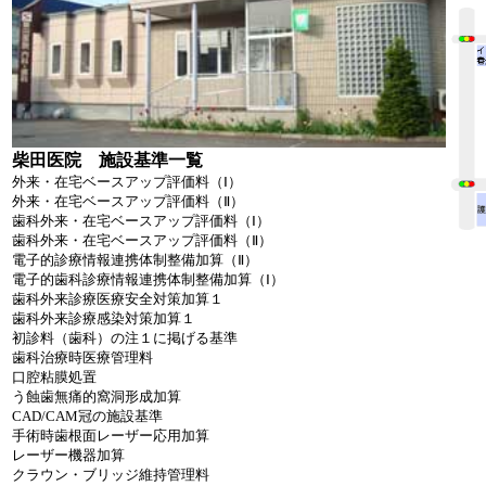
柴田医院 施設基準一覧
外来・在宅ベースアップ評価料（Ⅰ）
外来・在宅ベースアップ評価料（Ⅱ）
歯科外来・在宅ベースアップ評価料（Ⅰ）
歯科外来・在宅ベースアップ評価料（Ⅱ）
電子的診療情報連携体制整備加算（Ⅱ）
電子的歯科診療情報連携体制整備加算（Ⅰ）
歯科外来診療医療安全対策加算１
歯科外来診療感染対策加算１
初診料（歯科）の注１に掲げる基準
歯科治療時医療管理料
口腔粘膜処置
う蝕歯無痛的窩洞形成加算
CAD/CAM冠の施設基準
手術時歯根面レーザー応用加算
レーザー機器加算
クラウン・ブリッジ維持管理料