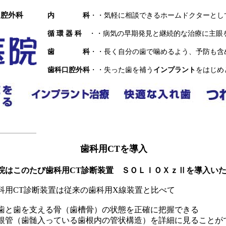
腔外科
内 科
・・気軽に相談できるホームドクターとし
循 環 器 科
・・病気の早期発見と継続的な治療に主眼
歯 科
・・長く自分の歯で噛めるよう、予防も含
歯科口腔外科
・・失った歯を補う
インプラント
をはじめ
歯科用CTを導入
院はこのたび歯科用CT診断装置 ＳＯＬＩＯＸｚⅡを導入い
用CT診断装置は従来の歯科用X線装置と比べて
歯と歯を支える骨（歯槽骨）の状態を正確に把握できる
根管（歯髄入っている歯根内の管状構造）を詳細に見ることが